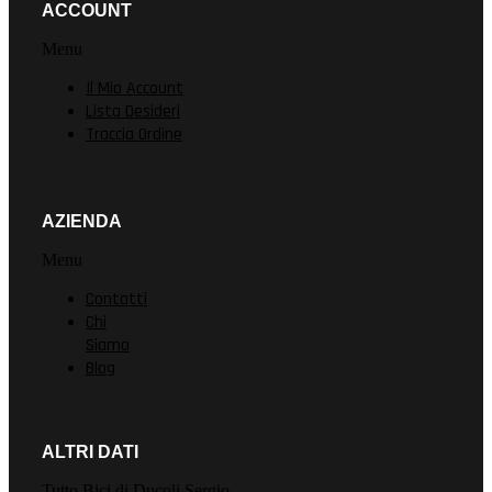
ACCOUNT
Menu
Il Mio Account
Lista Desideri
Traccia Ordine
AZIENDA
Menu
Contatti
Chi
Siamo
Blog
ALTRI DATI
Tutto Bici di Ducoli Sergio