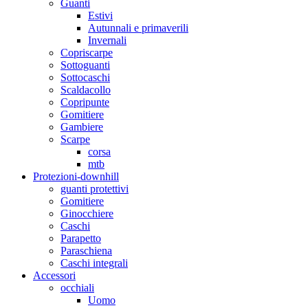
Guanti
Estivi
Autunnali e primaverili
Invernali
Copriscarpe
Sottoguanti
Sottocaschi
Scaldacollo
Copripunte
Gomitiere
Gambiere
Scarpe
corsa
mtb
Protezioni-downhill
guanti protettivi
Gomitiere
Ginocchiere
Caschi
Parapetto
Paraschiena
Caschi integrali
Accessori
occhiali
Uomo