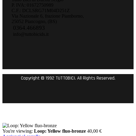
P. IVA: 01672750989
C.F.: DCLSRG71M04D251Z
Via Nazionale 6, frazione Piamborno,
25052 Piancogno, (BS)
0364.466893
info@tuttobicids.it
Copyright © 1992 TUTTOBICI. All Rights Reserved.
You're viewing:
Loop: Yellow fluo-bronze
40,00
€