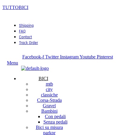
TUTTOBICI
Shipping
FAQ
Contact
Track Order
Follow Us:
Facebook-f
Twitter
Instagram
Youtube
Pinterest
Menu
BICI
mtb
city
classiche
Corsa-Strada
Gravel
Bambini
Con pedali
Senza pedali
Bici su misura
parkpr