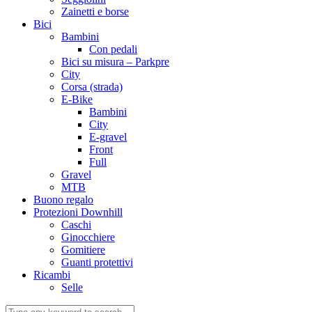
Zainetti e borse
Bici
Bambini
Con pedali
Bici su misura – Parkpre
City
Corsa (strada)
E-Bike
Bambini
City
E-gravel
Front
Full
Gravel
MTB
Buono regalo
Protezioni Downhill
Caschi
Ginocchiere
Gomitiere
Guanti protettivi
Ricambi
Selle