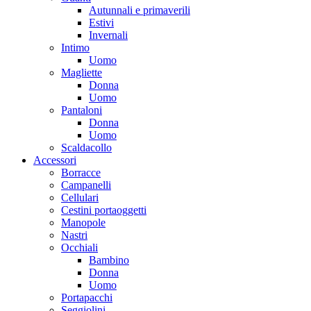
Autunnali e primaverili
Estivi
Invernali
Intimo
Uomo
Magliette
Donna
Uomo
Pantaloni
Donna
Uomo
Scaldacollo
Accessori
Borracce
Campanelli
Cellulari
Cestini portaoggetti
Manopole
Nastri
Occhiali
Bambino
Donna
Uomo
Portapacchi
Seggiolini