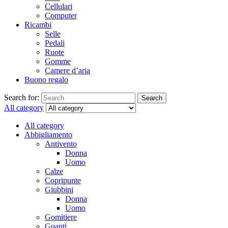
Cellulari
Computer
Ricambi
Selle
Pedali
Ruote
Gomme
Camere d’aria
Buono regalo
Search for:
Search
All category
All category
Abbigliamento
Antivento
Donna
Uomo
Calze
Copripunte
Giubbini
Donna
Uomo
Gomitiere
Guanti