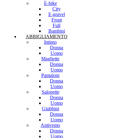
E-bike
City
E-gravel
Front
Full
Bambini
ABBIGLIAMENTO
Intimo
Donna
Uomo
Magliette
Donna
Uomo
Pantaloni
Donna
Uomo
Salopette
Donna
Uomo
Giubbini
Donna
Uomo
Antivento
Donna
Uomo