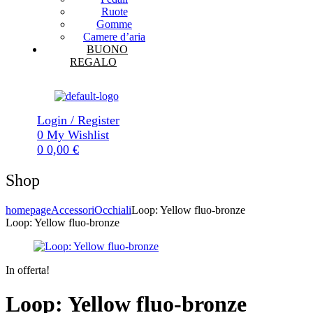
Ruote
Gomme
Camere d’aria
BUONO
REGALO
Login / Register
0
My Wishlist
0
0,00
€
Shop
homepage
Accessori
Occhiali
Loop: Yellow fluo-bronze
Loop: Yellow fluo-bronze
In offerta!
Loop: Yellow fluo-bronze