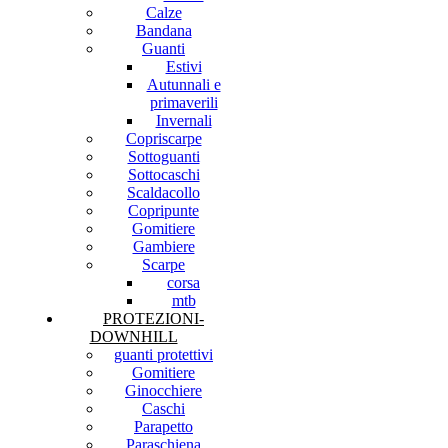
Calze
Bandana
Guanti
Estivi
Autunnali e
primaverili
Invernali
Copriscarpe
Sottoguanti
Sottocaschi
Scaldacollo
Copripunte
Gomitiere
Gambiere
Scarpe
corsa
mtb
PROTEZIONI-
DOWNHILL
guanti protettivi
Gomitiere
Ginocchiere
Caschi
Parapetto
Paraschiena