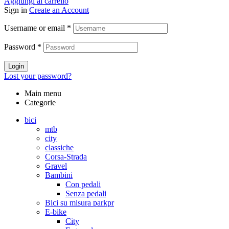
Aggiungi al carrello
Sign in
Create an Account
Username or email
*
Password
*
Login
Lost your password?
Main menu
Categorie
bici
mtb
city
classiche
Corsa-Strada
Gravel
Bambini
Con pedali
Senza pedali
Bici su misura parkpr
E-bike
City