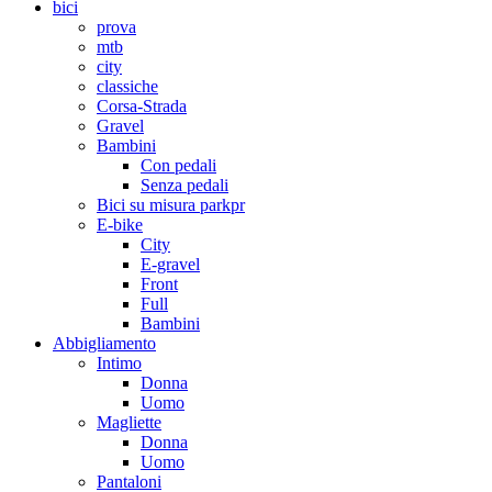
bici
prova
mtb
city
classiche
Corsa-Strada
Gravel
Bambini
Con pedali
Senza pedali
Bici su misura parkpr
E-bike
City
E-gravel
Front
Full
Bambini
Abbigliamento
Intimo
Donna
Uomo
Magliette
Donna
Uomo
Pantaloni