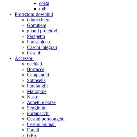
corsa
mtb
Protezioni-downhill
Ginocchiere
Gomitiere
guanti protettivi
Parapetto
Paraschiena
Caschi integrali
Caschi
Accessori
occhiali
Borracce
Campanelli
Sottosella
Parafanghi
Manopole
Nastri
zainetti e borse
Seggiolini
Portapacchi
Cestini portaoggetti
Cestini animali
Faretti
GPS