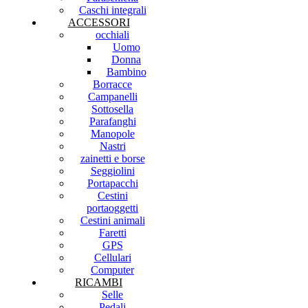
Caschi integrali
ACCESSORI
occhiali
Uomo
Donna
Bambino
Borracce
Campanelli
Sottosella
Parafanghi
Manopole
Nastri
zainetti e borse
Seggiolini
Portapacchi
Cestini
portaoggetti
Cestini animali
Faretti
GPS
Cellulari
Computer
RICAMBI
Selle
Pedali