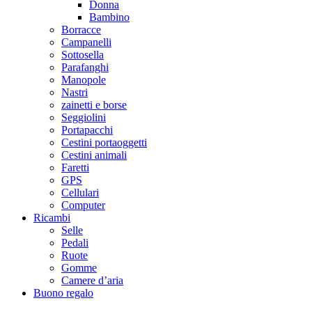
Donna
Bambino
Borracce
Campanelli
Sottosella
Parafanghi
Manopole
Nastri
zainetti e borse
Seggiolini
Portapacchi
Cestini portaoggetti
Cestini animali
Faretti
GPS
Cellulari
Computer
Ricambi
Selle
Pedali
Ruote
Gomme
Camere d’aria
Buono regalo