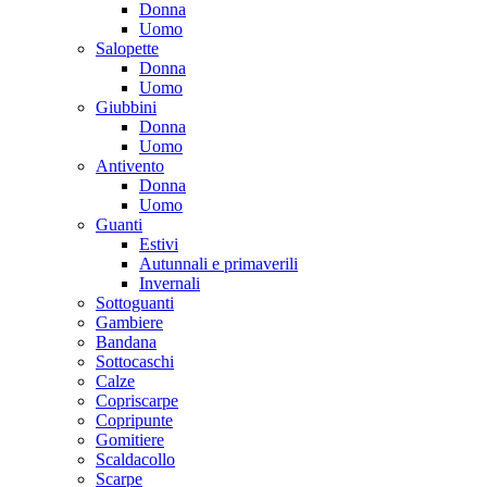
Donna
Uomo
Salopette
Donna
Uomo
Giubbini
Donna
Uomo
Antivento
Donna
Uomo
Guanti
Estivi
Autunnali e primaverili
Invernali
Sottoguanti
Gambiere
Bandana
Sottocaschi
Calze
Copriscarpe
Copripunte
Gomitiere
Scaldacollo
Scarpe